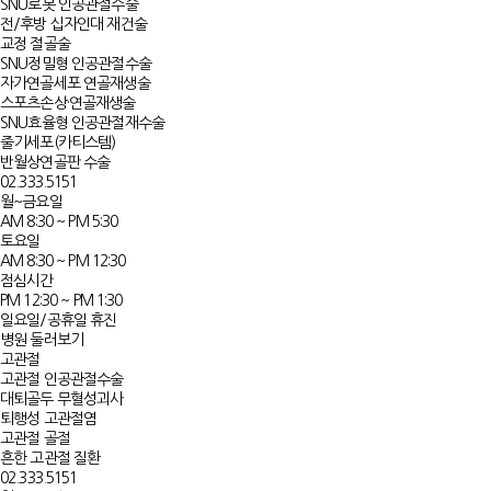
SNU로봇 인공관절수술
전/후방 십자인대 재건술
교정 절골술
SNU정밀형 인공관절수술
자가연골세포 연골재생술​​
스포츠손상·연골재생술
SNU효율형 인공관절재수술​
줄기세포(카티스템)
반월상연골판 수술
02.333.5151
월~금요일
AM 8:30 ~ PM 5:30
토요일
AM 8:30 ~ PM 12:30
점심시간
PM 12:30 ~ PM 1:30
일요일/공휴일 휴진
병원 둘러보기
고관절
고관절 인공관절수술
대퇴골두 무혈성괴사​
퇴행성 고관절염​​
고관절 골절
흔한 고관절 질환​​​​
02.333.5151