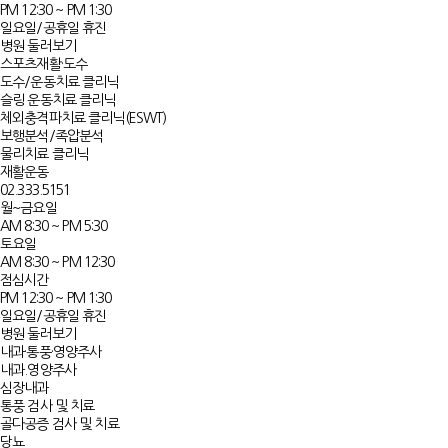
PM 12:30 ~ PM 1:30
일요일/공휴일 휴진
병원 둘러보기
스포츠재활·도수
도수/운동치료 클리닉
슬링 운동치료 클리닉
체외충격파치료 클리닉(ESWT)
보행분석/족압분석
물리치료 클리닉
재활운동
02.333.5151
월~금요일
AM 8:30 ~ PM 5:30
토요일
AM 8:30 ~ PM 12:30
점심시간
PM 12:30 ~ PM 1:30
일요일/공휴일 휴진
병원 둘러보기
내과·통풍·영양주사
내과.영양주사
심장내과
통풍 검사 및 치료
골다공증 검사 및 치료
당뇨